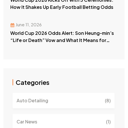
How It Shakes Up Early Football Betting Odds
June 11, 2026
World Cup 2026 Odds Alert: Son Heung-min’s
“Life or Death” Vow and What It Means for
Your Bets
Categories
Auto Detailing
(8)
Car News
(1)