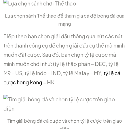
Lựa chọn sảnh Thể thao để tham gia cá độ bóng đá qua
mạng
Tiếp theo bạn chọn giải đấu thông qua nút các nút
trên thanh công cụ để chọn giải đấu cụ thể mà mình
muốn đặt cược. Sau đó, bạn chọn tỷ lệ cược mà
mình muốn chơi như: (tỷ lệ thập phân – DEC, tỷ lệ
Mỹ – US, tỷ lệ Indo – IND, tỷ lệ Malay – MY,
tỷ lệ cá
cược hong kong
– HK.
Tìm giải bóng đá cá cược và chọn tỷ lệ cược trên giao
diện