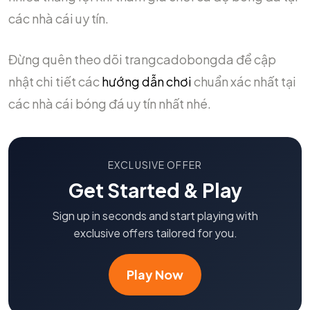
các nhà cái uy tín.
Đừng quên theo dõi trangcadobongda để cập
nhật chi tiết các
hướng dẫn chơi
chuẩn xác nhất tại
các nhà cái bóng đá uy tín nhất nhé.
EXCLUSIVE OFFER
Get Started & Play
Sign up in seconds and start playing with
exclusive offers tailored for you.
Play Now