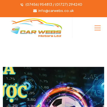
(07456) 954813 / (01727) 294240
info@carwebs.co.uk