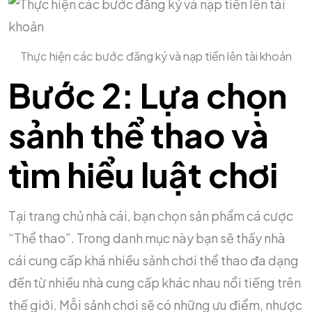
Thực hiện các bước đăng ký và nạp tiền lên tài khoản
Bước 2: Lựa chọn
sảnh thể thao và
tìm hiểu luật chơi
Tại trang chủ nhà cái, bạn chọn sản phẩm cá cược
“Thể thao”. Trong danh mục này bạn sẽ thấy nhà
cái cung cấp khá nhiều sảnh chơi thể thao đa dạng
đến từ nhiều nhà cung cấp khác nhau nổi tiếng trên
thế giới. Mỗi sảnh chơi sẽ có những ưu điểm, nhược