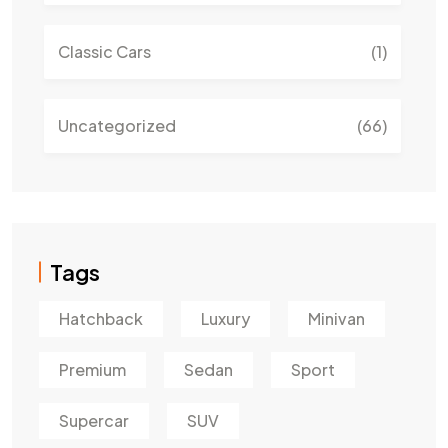
Classic Cars
(1)
Uncategorized
(66)
Tags
Hatchback
Luxury
Minivan
Premium
Sedan
Sport
Supercar
SUV