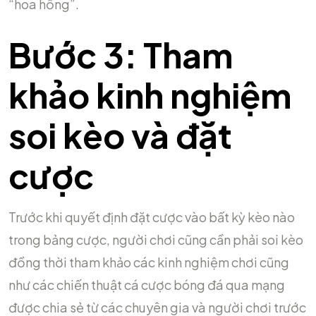
“hoa hồng”.
Bước 3: Tham
khảo kinh nghiệm
soi kèo và đặt
cược
Trước khi quyết định đặt cược vào bất kỳ kèo nào
trong bảng cược, người chơi cũng cần phải soi kèo
đồng thời tham khảo các kinh nghiệm chơi cũng
như các chiến thuật cá cược bóng đá qua mạng
được chia sẻ từ các chuyên gia và người chơi trước