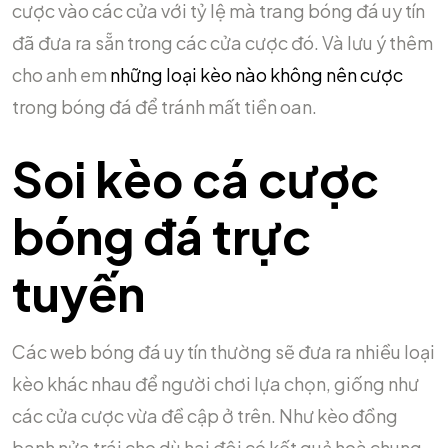
cược vào các cửa với tỷ lệ mà trang bóng đá uy tín
đã đưa ra sẵn trong các cửa cược đó. Và lưu ý thêm
cho anh em
những loại kèo nào không nên cược
trong bóng đá để tránh mất tiền oan.
Soi kèo cá cược
bóng đá trực
tuyến
Các web bóng đá uy tín thường sẽ đưa ra nhiều loại
kèo khác nhau để người chơi lựa chọn, giống như
các cửa cược vừa đề cập ở trên. Như kèo đồng
banh nửa trái cho dù hai đội có kết quả hoà chung