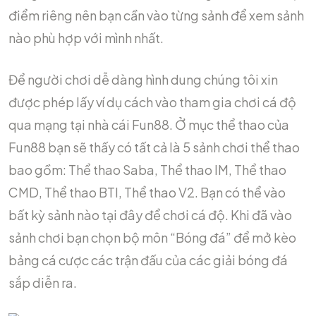
điểm riêng nên bạn cần vào từng sảnh để xem sảnh
nào phù hợp với mình nhất.
Để người chơi dễ dàng hình dung chúng tôi xin
được phép lấy ví dụ cách vào tham gia chơi cá độ
qua mạng tại nhà cái Fun88. Ở mục thể thao của
Fun88 bạn sẽ thấy có tất cả là 5 sảnh chơi thể thao
bao gồm: Thể thao Saba, Thể thao IM, Thể thao
CMD, Thể thao BTI, Thể thao V2. Bạn có thể vào
bất kỳ sảnh nào tại đây để chơi cá độ. Khi đã vào
sảnh chơi bạn chọn bộ môn “Bóng đá” để mở kèo
bảng cá cược các trận đấu của các giải bóng đá
sắp diễn ra.