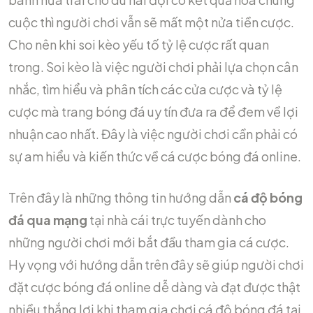
cuộc thì người chơi vẫn sẽ mất một nửa tiền cược.
Cho nên khi soi kèo yếu tố tỷ lệ cược rất quan
trong. Soi kèo là việc người chơi phải lựa chọn cân
nhắc, tìm hiểu và phân tích các cửa cược và tỷ lệ
cược mà trang bóng đá uy tín đưa ra để đem về lợi
nhuận cao nhất. Đây là việc người chơi cần phải có
sự am hiểu và kiến thức về cá cược bóng đá online.
Trên đây là những thông tin hướng dẫn
cá độ bóng
đá qua mạng
tại nhà cái trực tuyến dành cho
những người chơi mới bắt đầu tham gia cá cược.
Hy vọng với hướng dẫn trên đây sẽ giúp người chơi
đặt cược bóng đá online dễ dàng và đạt được thật
nhiều thắng lợi khi tham gia chơi cá độ bóng đá tại