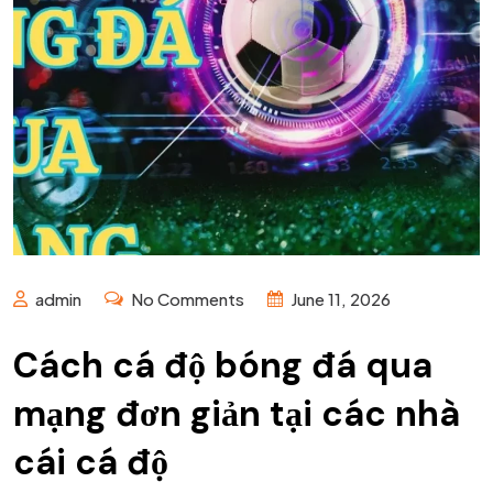
admin
No Comments
June 11, 2026
Cách cá độ bóng đá qua
mạng đơn giản tại các nhà
cái cá độ