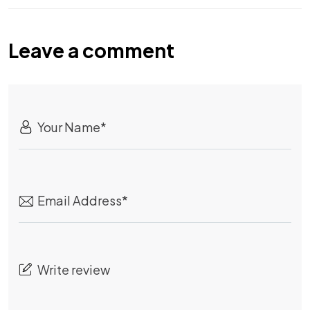
Leave a comment