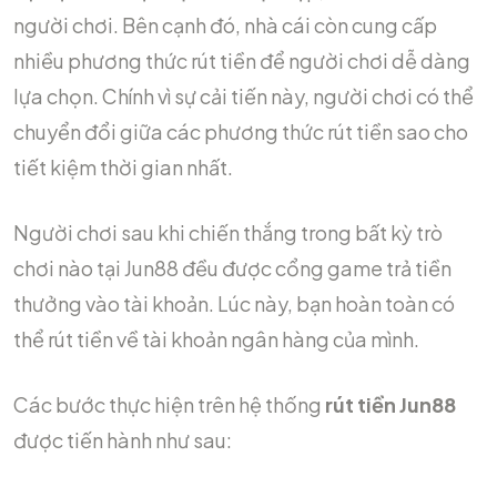
người chơi. Bên cạnh đó, nhà cái còn cung cấp
nhiều phương thức rút tiền để người chơi dễ dàng
lựa chọn. Chính vì sự cải tiến này, người chơi có thể
chuyển đổi giữa các phương thức rút tiền sao cho
tiết kiệm thời gian nhất.
Người chơi sau khi chiến thắng trong bất kỳ trò
chơi nào tại Jun88 đều được cổng game trả tiền
thưởng vào tài khoản. Lúc này, bạn hoàn toàn có
thể rút tiền về tài khoản ngân hàng của mình.
Các bước thực hiện trên hệ thống
rút tiền Jun88
được tiến hành như sau: