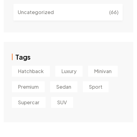
Uncategorized
(66)
Tags
Hatchback
Luxury
Minivan
Premium
Sedan
Sport
Supercar
SUV