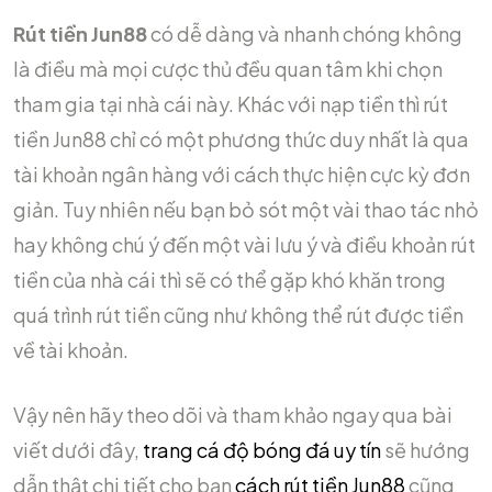
Rút tiền Jun88
có dễ dàng và nhanh chóng không
là điều mà mọi cược thủ đều quan tâm khi chọn
tham gia tại nhà cái này. Khác với nạp tiền thì rút
tiền Jun88 chỉ có một phương thức duy nhất là qua
tài khoản ngân hàng với cách thực hiện cực kỳ đơn
giản. Tuy nhiên nếu bạn bỏ sót một vài thao tác nhỏ
hay không chú ý đến một vài lưu ý và điều khoản rút
tiền của nhà cái thì sẽ có thể gặp khó khăn trong
quá trình rút tiền cũng như không thể rút được tiền
về tài khoản.
Vậy nên hãy theo dõi và tham khảo ngay qua bài
viết dưới đây,
trang cá độ bóng đá uy tín
sẽ hướng
dẫn thật chi tiết cho bạn
cách rút tiền Jun88
cũng