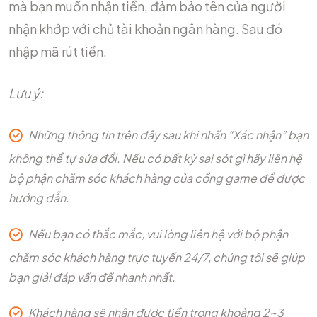
mà bạn muốn nhận tiền, đảm bảo tên của người
nhận khớp với chủ tài khoản ngân hàng. Sau đó
nhập mã rút tiền.
Lưu ý:
Những thông tin trên đây sau khi nhấn “Xác nhận” bạn
không thể tự sửa đổi. Nếu có bất kỳ sai sót gì hãy liên hệ
bộ phận chăm sóc khách hàng của cổng game để được
hướng dẫn.
Nếu bạn có thắc mắc, vui lòng liên hệ với bộ phận
chăm sóc khách hàng trực tuyến 24/7, chúng tôi sẽ giúp
bạn giải đáp vấn đề nhanh nhất.
Khách hàng sẽ nhận được tiền trong khoảng 2~3