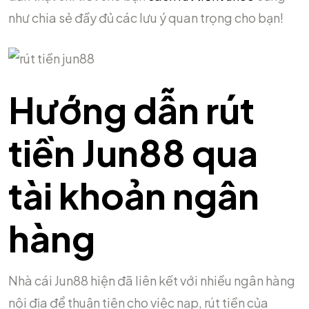
như chia sẻ đầy đủ các lưu ý quan trọng cho bạn!
Hướng dẫn rút
tiền Jun88 qua
tài khoản ngân
hàng
Nhà cái Jun88 hiện đã liên kết với nhiều ngân hàng
nội địa để thuận tiện cho việc nạp, rút tiền của