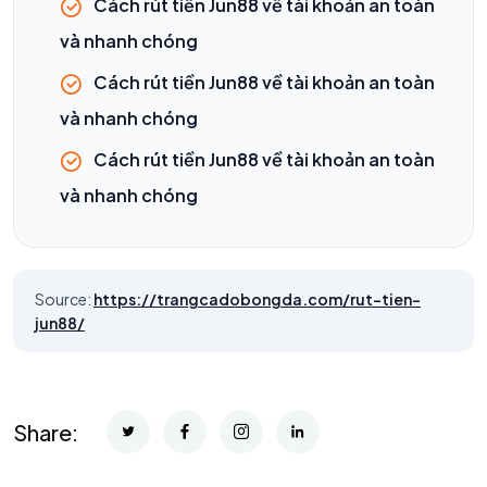
Cách rút tiền Jun88 về tài khoản an toàn
và nhanh chóng
Cách rút tiền Jun88 về tài khoản an toàn
và nhanh chóng
Cách rút tiền Jun88 về tài khoản an toàn
và nhanh chóng
Source:
https://trangcadobongda.com/rut-tien-
jun88/
Share: