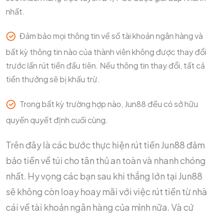
nhất.
Đảm bảo mọi thông tin về số tài khoản ngân hàng và
bất kỳ thông tin nào của thành viên không được thay đổi
trước lần rút tiền đầu tiên. Nếu thông tin thay đổi, tất cả
tiền thưởng sẽ bị khấu trừ.
Trong bất kỳ trường hợp nào, Jun88 đều có sở hữu
quyền quyết định cuối cùng.
Trên đây là các bước thực hiện rút tiền Jun88 đảm
bảo tiền về túi cho tân thủ an toàn và nhanh chóng
nhất. Hy vọng các bạn sau khi thắng lớn tại Jun88
sẽ không còn loay hoay mãi với việc rút tiền từ nhà
cái về tài khoản ngân hàng của mình nữa. Và cứ