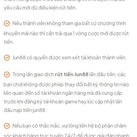
yêu cầu mới đủ điều kiện rút tiền.
Nếu thành viên không tham gia bất cứ chương trình
khuyến mãi nào thì cần trải qua 1 vòng cược mới được rút
tiền.
Jun88 có quyền được xem xét tài khoản thành viên.
Trong lần giao dịch
rút tiền Jun88
lần đầu tiên, các
bạn chơi không được phép thay đổi bất kỳ thông tin nào
liên quan đến số tài khoản ngân hàng mà đã cung cấp
trước khi đăng ký tài khoản game hay lúc cập nhật lần
đầu nạp tiền jun88.
Nếu bạn có thắc mắc, vui lòng liên hệ bộ phận chăm
sóc khách hàng trực tuyến 24/7 để được giải đáp nhanh