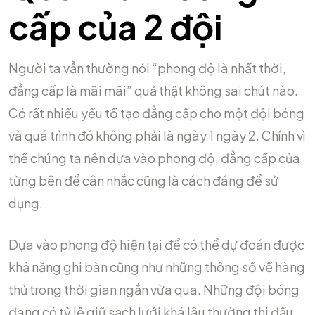
cấp của 2 đội
Người ta vẫn thường nói “phong độ là nhất thời,
đẳng cấp là mãi mãi” quả thật không sai chút nào.
Có rất nhiều yếu tố tạo đẳng cấp cho một đội bóng
và quá trình đó không phải là ngày 1 ngày 2. Chính vì
thế chúng ta nên dựa vào phong độ, đẳng cấp của
từng bên để cân nhắc cũng là cách đáng để sử
dụng.
Dựa vào phong độ hiện tại để có thể dự đoán được
khả năng ghi bàn cũng như những thông số về hàng
thủ trong thời gian ngắn vừa qua. Những đội bóng
đang có tỷ lệ giữ sạch lưới khá lâu thường thi đấu