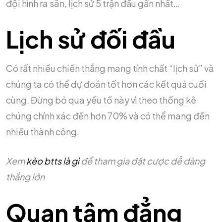
đội hình ra sân, lịch sử 5 trận đấu gần nhất…
Lịch sử đối đầu
Có rất nhiều chiến thắng mang tính chất “lịch sử” và
chúng ta có thể dự đoán tốt hơn các kết quả cuối
cùng. Đừng bỏ qua yếu tố này vì theo thống kê
chúng chính xác đến hơn 70% và có thể mang đến
nhiều thành công.
Xem
kèo btts là gì
để tham gia đặt cược dễ dàng
thắng lớn
Quan tâm đẳng