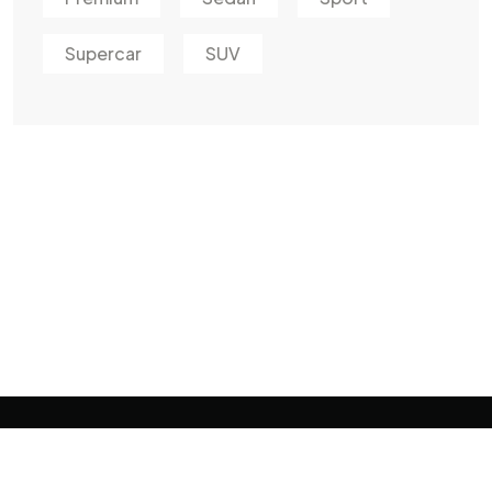
Supercar
SUV