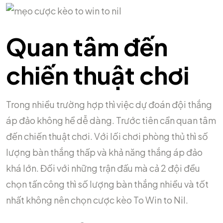
Quan tâm đến
chiến thuật chơi
Trong nhiều trường hợp thì việc dự đoán đội thắng
áp đảo không hề dễ dàng. Trước tiên cần quan tâm
đến chiến thuật chơi. Với lối chơi phòng thủ thì số
lượng bàn thắng thấp và khả năng thắng áp đảo
khá lớn. Đối với những trận đấu mà cả 2 đội đều
chọn tấn công thì số lượng bàn thắng nhiều và tốt
nhất không nên chọn cược kèo To Win to Nil.