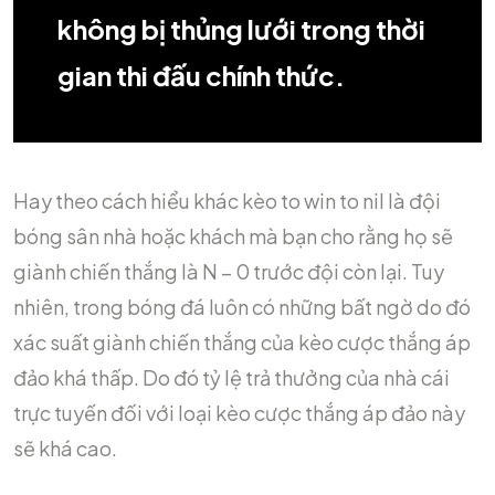
không bị thủng lưới trong thời
gian thi đấu chính thức.
Hay theo cách hiểu khác kèo to win to nil là đội
bóng sân nhà hoặc khách mà bạn cho rằng họ sẽ
giành chiến thắng là N – 0 trước đội còn lại. Tuy
nhiên, trong bóng đá luôn có những bất ngờ do đó
xác suất giành chiến thắng của kèo cược thắng áp
đảo khá thấp. Do đó tỷ lệ trả thưởng của nhà cái
trực tuyến đối với loại kèo cược thắng áp đảo này
sẽ khá cao.