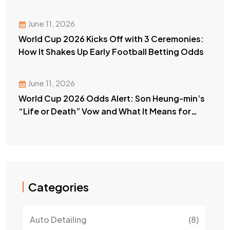
Africa Winner
June 11, 2026
World Cup 2026 Kicks Off with 3 Ceremonies:
How It Shakes Up Early Football Betting Odds
June 11, 2026
World Cup 2026 Odds Alert: Son Heung-min’s
“Life or Death” Vow and What It Means for
Your Bets
Categories
Auto Detailing
(8)