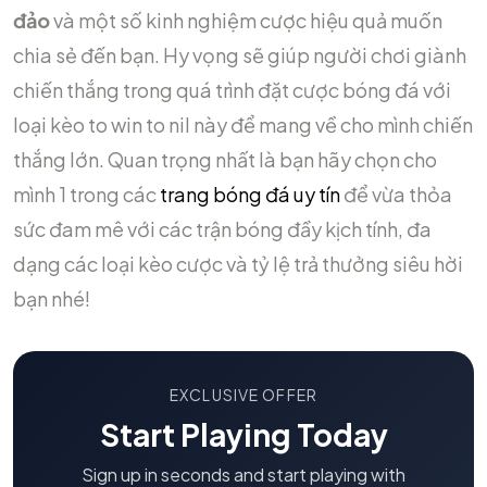
đảo
và một số kinh nghiệm cược hiệu quả muốn
chia sẻ đến bạn. Hy vọng sẽ giúp người chơi giành
chiến thắng trong quá trình đặt cược bóng đá với
loại kèo to win to nil này để mang về cho mình chiến
thắng lớn. Quan trọng nhất là bạn hãy chọn cho
mình 1 trong các
trang bóng đá uy tín
để vừa thỏa
sức đam mê với các trận bóng đầy kịch tính, đa
dạng các loại kèo cược và tỷ lệ trả thưởng siêu hời
bạn nhé!
EXCLUSIVE OFFER
Start Playing Today
Sign up in seconds and start playing with