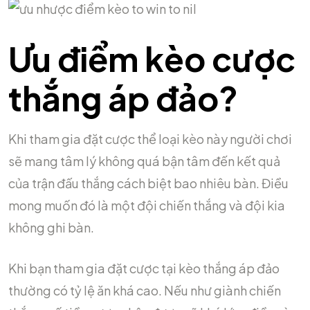
Ưu điểm kèo cược
thắng áp đảo?
Khi tham gia đặt cược thể loại kèo này người chơi
sẽ mang tâm lý không quá bận tâm đến kết quả
của trận đấu thắng cách biệt bao nhiêu bàn. Điều
mong muốn đó là một đội chiến thắng và đội kia
không ghi bàn.
Khi bạn tham gia đặt cược tại kèo thắng áp đảo
thường có tỷ lệ ăn khá cao. Nếu như giành chiến