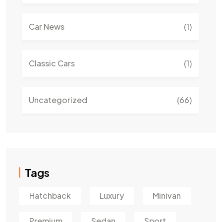
Car News
(1)
Classic Cars
(1)
Uncategorized
(66)
Tags
Hatchback
Luxury
Minivan
Premium
Sedan
Sport