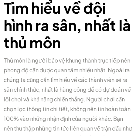
Tìm hiểu về đội
hình ra sân, nhất là
thủ môn
Thủ môn là người bảo vệ khung thành trực tiếp nên
phong độ cần được quan tâm nhiều nhất. Ngoài ra
chúng ta cũng cần tìm hiểu về các thành viên sẽ ra
sân chính thức, nhất là hàng công để có dự đoán về
lối chơi và khả năng chiến thắng. Người chơi cần
chọn lọc thông tin chi tiết, không nên tin hoàn toàn
100% vào những nhận định của người khác. Bạn
nên thu thập những tin tức liên quan về trận đấu như