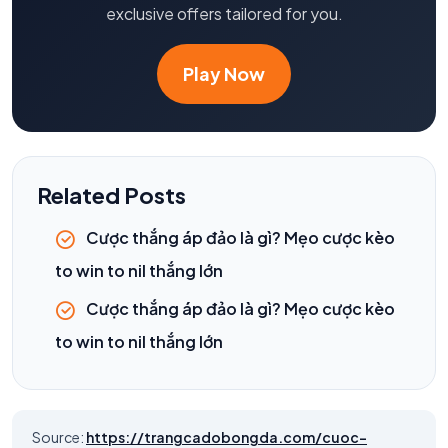
exclusive offers tailored for you.
Play Now
Related Posts
Cược thắng áp đảo là gì? Mẹo cược kèo
to win to nil thắng lớn
Cược thắng áp đảo là gì? Mẹo cược kèo
to win to nil thắng lớn
Source:
https://trangcadobongda.com/cuoc-