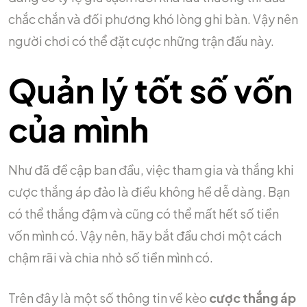
chắc chắn và đối phương khó lòng ghi bàn. Vậy nên
người chơi có thể đặt cược những trận đấu này.
Quản lý tốt số vốn
của mình
Như đã đề cập ban đầu, việc tham gia và thắng khi
cược thắng áp đảo là điều không hề dễ dàng. Bạn
có thể thắng đậm và cũng có thể mất hết số tiền
vốn mình có. Vậy nên, hãy bắt đầu chơi một cách
chậm rãi và chia nhỏ số tiền mình có.
Trên đây là một số thông tin về kèo
cược thắng áp