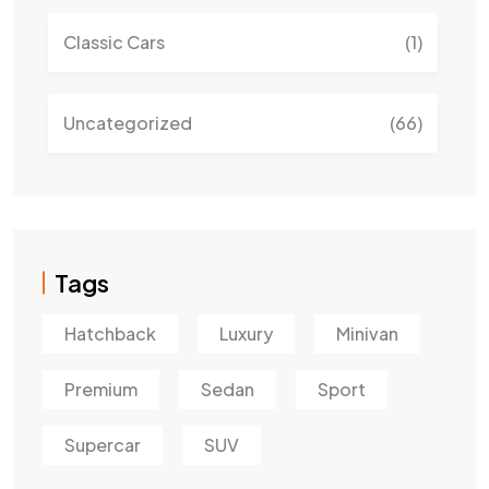
Classic Cars
(1)
Uncategorized
(66)
Tags
Hatchback
Luxury
Minivan
Premium
Sedan
Sport
Supercar
SUV